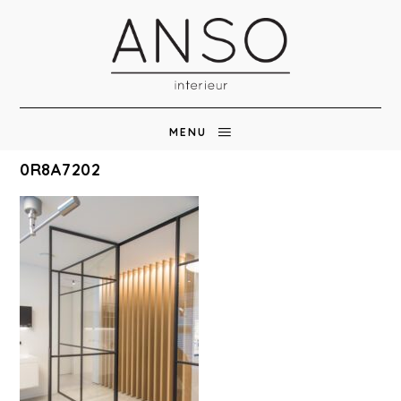
MENU
0R8A7202