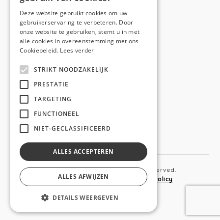
E-mail:
hello@anso.be
Deze website gebruikt cookies om uw
gebruikerservaring te verbeteren. Door
NAVIGATION
onze website te gebruiken, stemt u in met
alle cookies in overeenstemming met ons
Home
Cookiebeleid.
Lees verder
Wie is ANSO
STRIKT NOODZAKELIJK
Diensten
PRESTATIE
TARGETING
Realisaties
FUNCTIONEEL
Social
NIET-GECLASSIFICEERD
Contact
ALLES ACCEPTEREN
Copyright © 2019 Anso. All rights reserved.
ALLES AFWIJZEN
Sitemap
-
Privacy Policy
-
Cookie Policy
DETAILS WEERGEVEN
webdesigned by
conversal