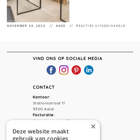
VOOR
NOVEMBER 24, 2022
ANSO
REACTIES UITGESCHAKELD
0R8A72
VIND ONS OP SOCIALE MEDIA
CONTACT
Kantoor:
Stationsstraat 11
9300 Aalst
Facturatie:
Capucienenlaan 31
×
9300 Aalst
Deze website maakt
gebruik van cookies.
Telefoon:
0473 44 56 94