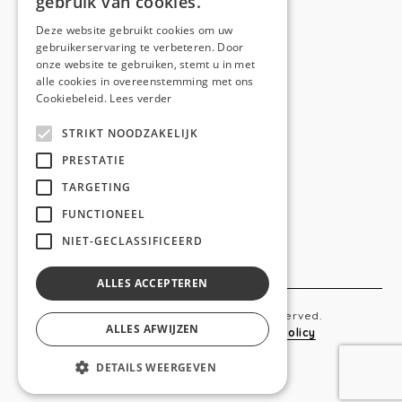
gebruik van cookies.
Telefoon:
0473 44 56 94
E-mail:
hello@anso.be
Deze website gebruikt cookies om uw
gebruikerservaring te verbeteren. Door
NAVIGATION
onze website te gebruiken, stemt u in met
alle cookies in overeenstemming met ons
Home
Cookiebeleid.
Lees verder
Wie is ANSO
STRIKT NOODZAKELIJK
Diensten
PRESTATIE
TARGETING
Realisaties
FUNCTIONEEL
Social
NIET-GECLASSIFICEERD
Contact
ALLES ACCEPTEREN
Copyright © 2019 Anso. All rights reserved.
ALLES AFWIJZEN
Sitemap
-
Privacy Policy
-
Cookie Policy
DETAILS WEERGEVEN
webdesigned by
conversal