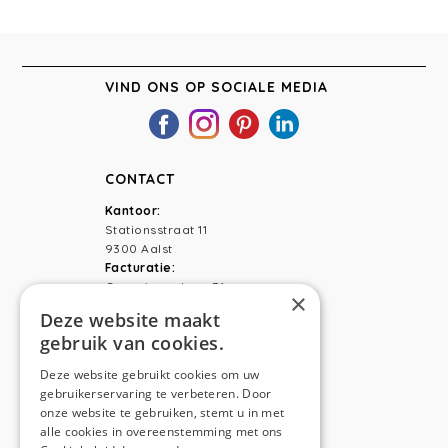
VIND ONS OP SOCIALE MEDIA
CONTACT
Kantoor:
Stationsstraat 11
9300 Aalst
Facturatie:
Capucienenlaan 31
×
9300 Aalst
Deze website maakt
gebruik van cookies.
Telefoon:
0473 44 56 94
E-mail:
hello@anso.be
Deze website gebruikt cookies om uw
gebruikerservaring te verbeteren. Door
NAVIGATION
onze website te gebruiken, stemt u in met
alle cookies in overeenstemming met ons
Home