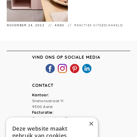
VOOR
NOVEMBER 24, 2022
ANSO
REACTIES UITGESCHAKELD
INTERI
VIND ONS OP SOCIALE MEDIA
CONTACT
Kantoor:
Stationsstraat 11
9300 Aalst
Facturatie:
Capucienenlaan 31
×
9300 Aalst
Deze website maakt
gebruik van cookies.
Telefoon:
0473 44 56 94