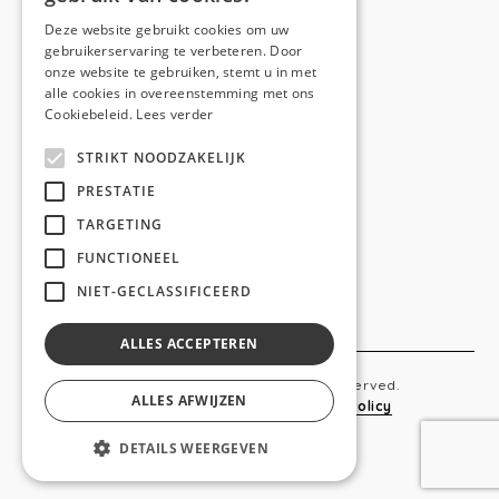
E-mail:
hello@anso.be
Deze website gebruikt cookies om uw
gebruikerservaring te verbeteren. Door
NAVIGATION
onze website te gebruiken, stemt u in met
alle cookies in overeenstemming met ons
Home
Cookiebeleid.
Lees verder
Wie is ANSO
STRIKT NOODZAKELIJK
Diensten
PRESTATIE
TARGETING
Realisaties
FUNCTIONEEL
Social
NIET-GECLASSIFICEERD
Contact
ALLES ACCEPTEREN
Copyright © 2019 Anso. All rights reserved.
ALLES AFWIJZEN
Sitemap
-
Privacy Policy
-
Cookie Policy
DETAILS WEERGEVEN
webdesigned by
conversal