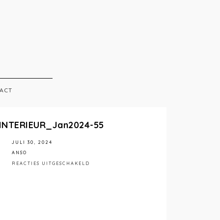
ACT
INTERIEUR_Jan2024-55
JULI 30, 2024
ANSO
VOOR
REACTIES UITGESCHAKELD
STÉPHANIEMATHIASPHOTOGRAPHY_ANSOINT
55