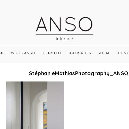
ME
WIE IS ANSO
DIENSTEN
REALISATIES
SOCIAL
CONT
StéphanieMathiasPhotography_ANSO