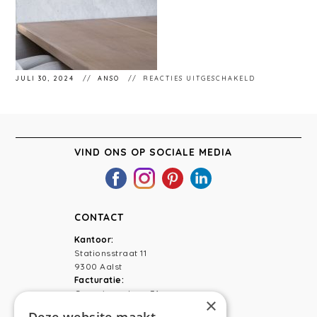
VOOR
JULI 30, 2024
ANSO
REACTIES UITGESCHAKELD
STÉPHANIEMA
16
VIND ONS OP SOCIALE MEDIA
CONTACT
Kantoor:
Stationsstraat 11
9300 Aalst
Facturatie:
Capucienenlaan 31
×
9300 Aalst