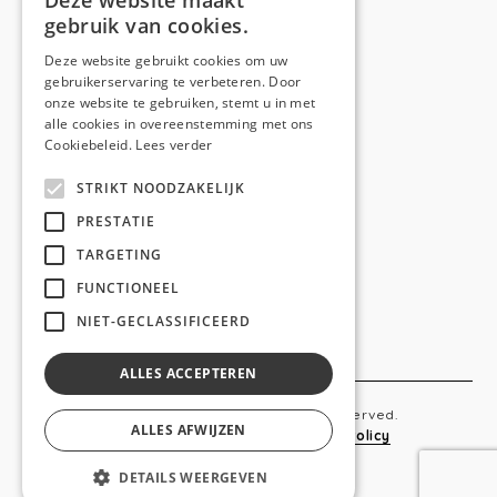
Deze website maakt
gebruik van cookies.
Telefoon:
0473 44 56 94
E-mail:
hello@anso.be
Deze website gebruikt cookies om uw
gebruikerservaring te verbeteren. Door
NAVIGATION
onze website te gebruiken, stemt u in met
alle cookies in overeenstemming met ons
Home
Cookiebeleid.
Lees verder
Wie is ANSO
STRIKT NOODZAKELIJK
Diensten
PRESTATIE
TARGETING
Realisaties
FUNCTIONEEL
Social
NIET-GECLASSIFICEERD
Contact
ALLES ACCEPTEREN
Copyright © 2019 Anso. All rights reserved.
ALLES AFWIJZEN
Sitemap
-
Privacy Policy
-
Cookie Policy
DETAILS WEERGEVEN
webdesigned by
conversal