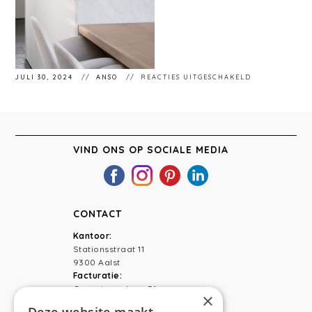
VOOR
JULI 30, 2024
ANSO
REACTIES UITGESCHAKELD
STÉPHANIEMA
15
VIND ONS OP SOCIALE MEDIA
CONTACT
Kantoor:
Stationsstraat 11
9300 Aalst
Facturatie:
Capucienenlaan 31
×
9300 Aalst