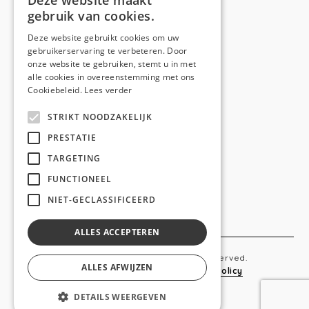
Deze website maakt
gebruik van cookies.
Telefoon:
0473 44 56 94
E-mail:
hello@anso.be
Deze website gebruikt cookies om uw
gebruikerservaring te verbeteren. Door
NAVIGATION
onze website te gebruiken, stemt u in met
alle cookies in overeenstemming met ons
Home
Cookiebeleid.
Lees verder
Wie is ANSO
STRIKT NOODZAKELIJK
Diensten
PRESTATIE
TARGETING
Realisaties
FUNCTIONEEL
Social
NIET-GECLASSIFICEERD
Contact
ALLES ACCEPTEREN
Copyright © 2019 Anso. All rights reserved.
ALLES AFWIJZEN
Sitemap
-
Privacy Policy
-
Cookie Policy
DETAILS WEERGEVEN
webdesigned by
conversal