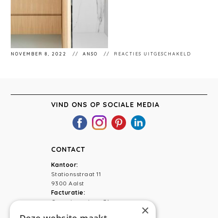
VOOR
NOVEMBER 8, 2022
ANSO
REACTIES UITGESCHAKELD
STÉPHA
54
VIND ONS OP SOCIALE MEDIA
CONTACT
Kantoor:
Stationsstraat 11
9300 Aalst
Facturatie:
Capucienenlaan 31
×
9300 Aalst