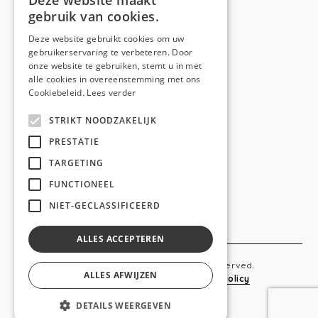
Deze website maakt
gebruik van cookies.
Telefoon:
0473 44 56 94
E-mail:
hello@anso.be
Deze website gebruikt cookies om uw
gebruikerservaring te verbeteren. Door
NAVIGATION
onze website te gebruiken, stemt u in met
alle cookies in overeenstemming met ons
Home
Cookiebeleid.
Lees verder
Wie is ANSO
STRIKT NOODZAKELIJK
Diensten
PRESTATIE
TARGETING
Realisaties
FUNCTIONEEL
Social
NIET-GECLASSIFICEERD
Contact
ALLES ACCEPTEREN
Copyright © 2019 Anso. All rights reserved.
ALLES AFWIJZEN
Sitemap
-
Privacy Policy
-
Cookie Policy
DETAILS WEERGEVEN
webdesigned by
conversal