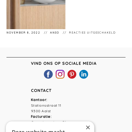
VOOR
NOVEMBER 8, 2022
ANSO
REACTIES UITGESCHAKELD
STÉPHA
21
VIND ONS OP SOCIALE MEDIA
CONTACT
Kantoor:
Stationsstraat 11
9300 Aalst
Facturatie:
Capucienenlaan 31
×
9300 Aalst