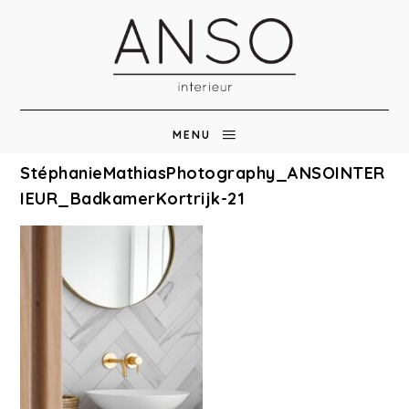
MENU
StéphanieMathiasPhotography_ANSOINTER
IEUR_BadkamerKortrijk-21