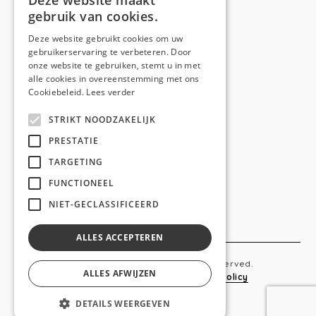
Deze website maakt
gebruik van cookies.
Telefoon:
0473 44 56 94
E-mail:
hello@anso.be
Deze website gebruikt cookies om uw
gebruikerservaring te verbeteren. Door
NAVIGATION
onze website te gebruiken, stemt u in met
alle cookies in overeenstemming met ons
Home
Cookiebeleid.
Lees verder
Wie is ANSO
STRIKT NOODZAKELIJK
Diensten
PRESTATIE
TARGETING
Realisaties
FUNCTIONEEL
Social
NIET-GECLASSIFICEERD
Contact
ALLES ACCEPTEREN
Copyright © 2019 Anso. All rights reserved.
ALLES AFWIJZEN
Sitemap
-
Privacy Policy
-
Cookie Policy
DETAILS WEERGEVEN
webdesigned by
conversal