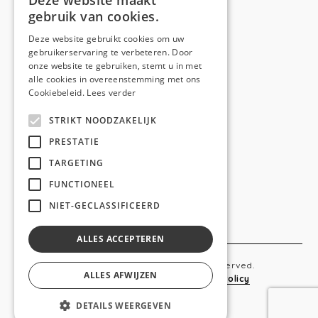
Deze website maakt
gebruik van cookies.
Telefoon:
0473 44 56 94
E-mail:
hello@anso.be
Deze website gebruikt cookies om uw
gebruikerservaring te verbeteren. Door
NAVIGATION
onze website te gebruiken, stemt u in met
alle cookies in overeenstemming met ons
Home
Cookiebeleid.
Lees verder
Wie is ANSO
STRIKT NOODZAKELIJK
Diensten
PRESTATIE
TARGETING
Realisaties
FUNCTIONEEL
Social
NIET-GECLASSIFICEERD
Contact
ALLES ACCEPTEREN
Copyright © 2019 Anso. All rights reserved.
ALLES AFWIJZEN
Sitemap
-
Privacy Policy
-
Cookie Policy
DETAILS WEERGEVEN
webdesigned by
conversal