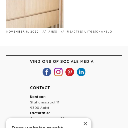
VOOR
NOVEMBER 8, 2022
ANSO
REACTIES UITGESCHAKELD
STÉPHA
18
VIND ONS OP SOCIALE MEDIA
CONTACT
Kantoor:
Stationsstraat 11
9300 Aalst
Facturatie:
Capucienenlaan 31
×
9300 Aalst