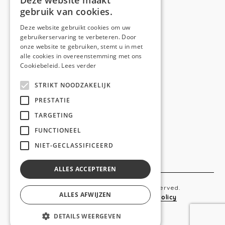
Deze website maakt
gebruik van cookies.
Telefoon:
0473 44 56 94
E-mail:
hello@anso.be
Deze website gebruikt cookies om uw
gebruikerservaring te verbeteren. Door
NAVIGATION
onze website te gebruiken, stemt u in met
alle cookies in overeenstemming met ons
Home
Cookiebeleid.
Lees verder
Wie is ANSO
STRIKT NOODZAKELIJK
Diensten
PRESTATIE
TARGETING
Realisaties
FUNCTIONEEL
Social
NIET-GECLASSIFICEERD
Contact
ALLES ACCEPTEREN
Copyright © 2019 Anso. All rights reserved.
ALLES AFWIJZEN
Sitemap
-
Privacy Policy
-
Cookie Policy
DETAILS WEERGEVEN
webdesigned by
conversal