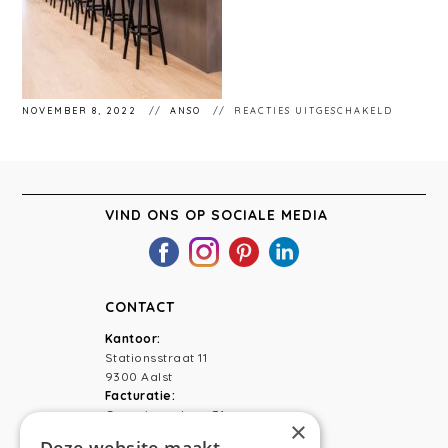
VOOR
NOVEMBER 8, 2022
ANSO
REACTIES UITGESCHAKELD
STÉPHA
1
VIND ONS OP SOCIALE MEDIA
CONTACT
Kantoor:
Stationsstraat 11
9300 Aalst
Facturatie:
Capucienenlaan 31
×
9300 Aalst