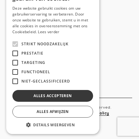
E-mail:
hello@anso.be
Deze website gebruikt cookies om uw
gebruikerservaring te verbeteren. Door
NAVIGATION
onze website te gebruiken, stemt u in met
alle cookies in overeenstemming met ons
Home
Cookiebeleid.
Lees verder
Wie is ANSO
STRIKT NOODZAKELIJK
Diensten
PRESTATIE
TARGETING
Realisaties
FUNCTIONEEL
Social
NIET-GECLASSIFICEERD
Contact
ALLES ACCEPTEREN
Copyright © 2019 Anso. All rights reserved.
ALLES AFWIJZEN
Sitemap
-
Privacy Policy
-
Cookie Policy
DETAILS WEERGEVEN
webdesigned by
conversal