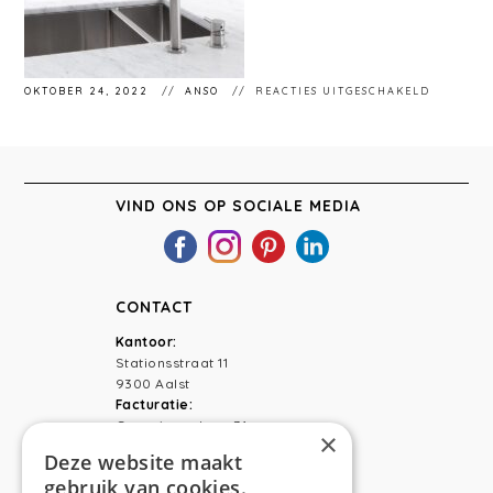
VOOR
OKTOBER 24, 2022
ANSO
REACTIES UITGESCHAKELD
KEUKEN0
VIND ONS OP SOCIALE MEDIA
CONTACT
Kantoor:
Stationsstraat 11
9300 Aalst
Facturatie:
Capucienenlaan 31
×
9300 Aalst
Deze website maakt
gebruik van cookies.
Telefoon:
0473 44 56 94