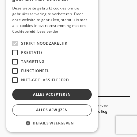
E-mail:
hello@anso.be
Deze website gebruikt cookies om uw
gebruikerservaring te verbeteren. Door
NAVIGATION
onze website te gebruiken, stemt u in met
alle cookies in overeenstemming met ons
Home
Cookiebeleid.
Lees verder
Wie is ANSO
STRIKT NOODZAKELIJK
Diensten
PRESTATIE
TARGETING
Realisaties
FUNCTIONEEL
Social
NIET-GECLASSIFICEERD
Contact
ALLES ACCEPTEREN
Copyright © 2019 Anso. All rights reserved.
ALLES AFWIJZEN
Sitemap
-
Privacy Policy
-
Cookie Policy
DETAILS WEERGEVEN
webdesigned by
conversal