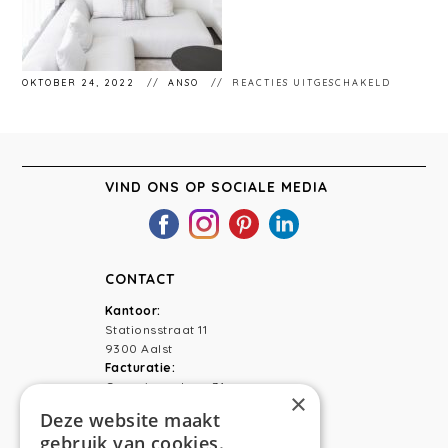
VOOR
OKTOBER 24, 2022
ANSO
REACTIES UITGESCHAKELD
ANSO
INTERIE
VLIERZE
VIND ONS OP SOCIALE MEDIA
CONTACT
Kantoor:
Stationsstraat 11
9300 Aalst
Facturatie:
Capucienenlaan 31
×
9300 Aalst
Deze website maakt
gebruik van cookies.
Telefoon:
0473 44 56 94