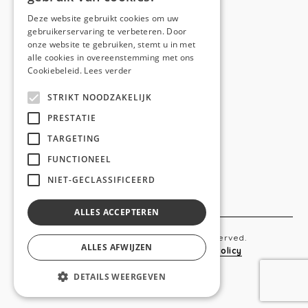
E-mail:
hello@anso.be
Deze website gebruikt cookies om uw
gebruikerservaring te verbeteren. Door
NAVIGATION
onze website te gebruiken, stemt u in met
alle cookies in overeenstemming met ons
Home
Cookiebeleid.
Lees verder
Wie is ANSO
STRIKT NOODZAKELIJK
Diensten
PRESTATIE
TARGETING
Realisaties
FUNCTIONEEL
Social
NIET-GECLASSIFICEERD
Contact
ALLES ACCEPTEREN
Copyright © 2019 Anso. All rights reserved.
ALLES AFWIJZEN
Sitemap
-
Privacy Policy
-
Cookie Policy
DETAILS WEERGEVEN
webdesigned by
conversal