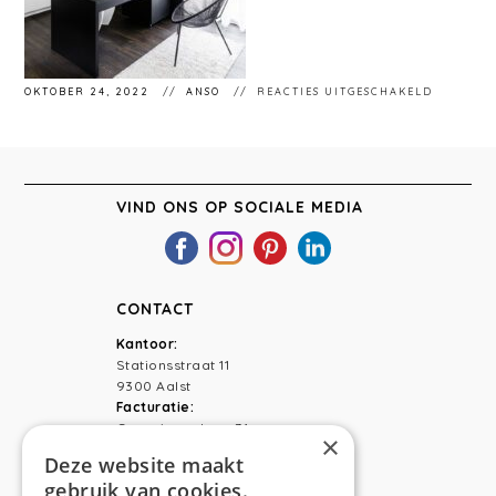
VOOR
OKTOBER 24, 2022
ANSO
REACTIES UITGESCHAKELD
ANSO
INTERIE
VLIERZE
VIND ONS OP SOCIALE MEDIA
CONTACT
Kantoor:
Stationsstraat 11
9300 Aalst
Facturatie:
Capucienenlaan 31
×
9300 Aalst
Deze website maakt
gebruik van cookies.
Telefoon:
0473 44 56 94