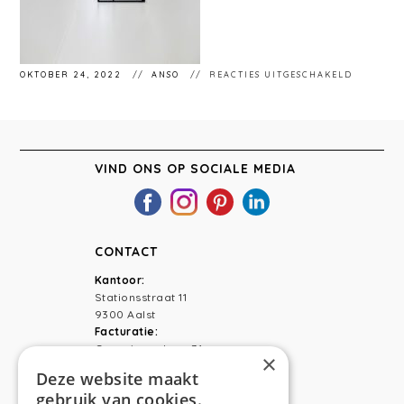
VOOR
OKTOBER 24, 2022
ANSO
REACTIES UITGESCHAKELD
ANSO
INTERIE
VLIERZE
VIND ONS OP SOCIALE MEDIA
CONTACT
Kantoor:
Stationsstraat 11
9300 Aalst
Facturatie:
Capucienenlaan 31
×
9300 Aalst
Deze website maakt
gebruik van cookies.
Telefoon:
0473 44 56 94