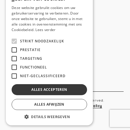
E-mail:
hello@anso.be
Deze website gebruikt cookies om uw
gebruikerservaring te verbeteren. Door
NAVIGATION
onze website te gebruiken, stemt u in met
alle cookies in overeenstemming met ons
Home
Cookiebeleid.
Lees verder
Wie is ANSO
STRIKT NOODZAKELIJK
Diensten
PRESTATIE
TARGETING
Realisaties
FUNCTIONEEL
Social
NIET-GECLASSIFICEERD
Contact
ALLES ACCEPTEREN
Copyright © 2019 Anso. All rights reserved.
ALLES AFWIJZEN
Sitemap
-
Privacy Policy
-
Cookie Policy
DETAILS WEERGEVEN
webdesigned by
conversal