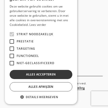
E-mail:
hello@anso.be
Deze website gebruikt cookies om uw
gebruikerservaring te verbeteren. Door
NAVIGATION
onze website te gebruiken, stemt u in met
alle cookies in overeenstemming met ons
Home
Cookiebeleid.
Lees verder
Wie is ANSO
STRIKT NOODZAKELIJK
Diensten
PRESTATIE
TARGETING
Realisaties
FUNCTIONEEL
Social
NIET-GECLASSIFICEERD
Contact
ALLES ACCEPTEREN
Copyright © 2019 Anso. All rights reserved.
ALLES AFWIJZEN
Sitemap
-
Privacy Policy
-
Cookie Policy
DETAILS WEERGEVEN
webdesigned by
conversal