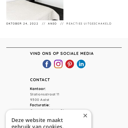
VOOR
OKTOBER 24, 2022
ANSO
REACTIES UITGESCHAKELD
ANSO
INTERIE
VLIERZE
VIND ONS OP SOCIALE MEDIA
CONTACT
Kantoor:
Stationsstraat 11
9300 Aalst
Facturatie:
Capucienenlaan 31
×
9300 Aalst
Deze website maakt
gebruik van cookies.
Telefoon:
0473 44 56 94