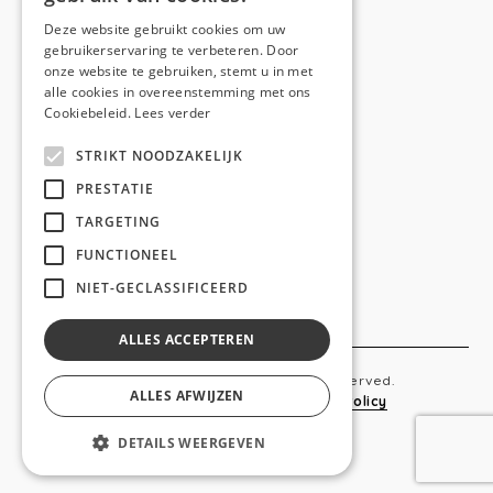
E-mail:
hello@anso.be
Deze website gebruikt cookies om uw
gebruikerservaring te verbeteren. Door
NAVIGATION
onze website te gebruiken, stemt u in met
alle cookies in overeenstemming met ons
Home
Cookiebeleid.
Lees verder
Wie is ANSO
STRIKT NOODZAKELIJK
Diensten
PRESTATIE
TARGETING
Realisaties
FUNCTIONEEL
Social
NIET-GECLASSIFICEERD
Contact
ALLES ACCEPTEREN
Copyright © 2019 Anso. All rights reserved.
ALLES AFWIJZEN
Sitemap
-
Privacy Policy
-
Cookie Policy
DETAILS WEERGEVEN
webdesigned by
conversal