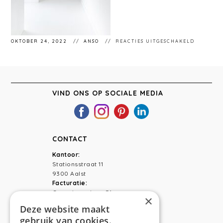
VOOR
OKTOBER 24, 2022
ANSO
REACTIES UITGESCHAKELD
ANSO
INTERIE
VLIERZE
VIND ONS OP SOCIALE MEDIA
CONTACT
Kantoor:
Stationsstraat 11
9300 Aalst
Facturatie:
Capucienenlaan 31
×
9300 Aalst
Deze website maakt
gebruik van cookies.
Telefoon:
0473 44 56 94