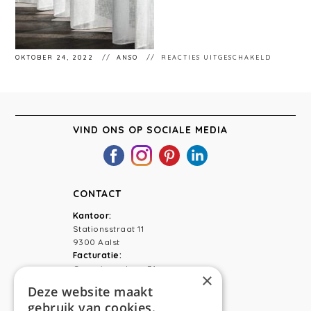
VOOR
OKTOBER 24, 2022
ANSO
REACTIES UITGESCHAKELD
ANSO
INTERIE
VLIERZE
VIND ONS OP SOCIALE MEDIA
CONTACT
Kantoor:
Stationsstraat 11
9300 Aalst
Facturatie:
Capucienenlaan 31
×
9300 Aalst
Deze website maakt
gebruik van cookies.
Telefoon:
0473 44 56 94