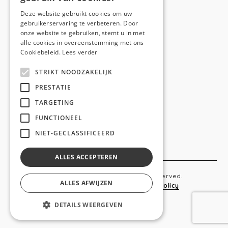
E-mail:
hello@anso.be
Deze website gebruikt cookies om uw
gebruikerservaring te verbeteren. Door
NAVIGATION
onze website te gebruiken, stemt u in met
alle cookies in overeenstemming met ons
Home
Cookiebeleid.
Lees verder
Wie is ANSO
STRIKT NOODZAKELIJK
Diensten
PRESTATIE
TARGETING
Realisaties
FUNCTIONEEL
Social
NIET-GECLASSIFICEERD
Contact
ALLES ACCEPTEREN
Copyright © 2019 Anso. All rights reserved.
ALLES AFWIJZEN
Sitemap
-
Privacy Policy
-
Cookie Policy
DETAILS WEERGEVEN
webdesigned by
conversal