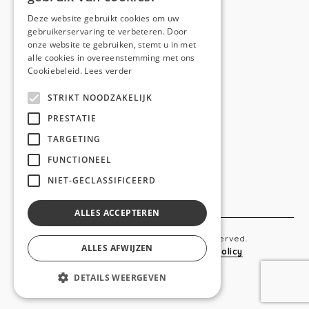
E-mail:
hello@anso.be
Deze website gebruikt cookies om uw
gebruikerservaring te verbeteren. Door
NAVIGATION
onze website te gebruiken, stemt u in met
alle cookies in overeenstemming met ons
Home
Cookiebeleid.
Lees verder
Wie is ANSO
STRIKT NOODZAKELIJK
Diensten
PRESTATIE
TARGETING
Realisaties
FUNCTIONEEL
Social
NIET-GECLASSIFICEERD
Contact
ALLES ACCEPTEREN
Copyright © 2019 Anso. All rights reserved.
ALLES AFWIJZEN
Sitemap
-
Privacy Policy
-
Cookie Policy
DETAILS WEERGEVEN
webdesigned by
conversal