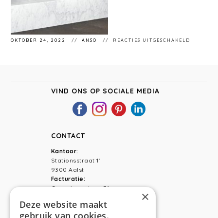
VOOR
OKTOBER 24, 2022
ANSO
REACTIES UITGESCHAKELD
ANSO
INTERIE
VLIERZE
VIND ONS OP SOCIALE MEDIA
CONTACT
Kantoor:
Stationsstraat 11
9300 Aalst
Facturatie:
Capucienenlaan 31
×
9300 Aalst
Deze website maakt
gebruik van cookies.
Telefoon:
0473 44 56 94