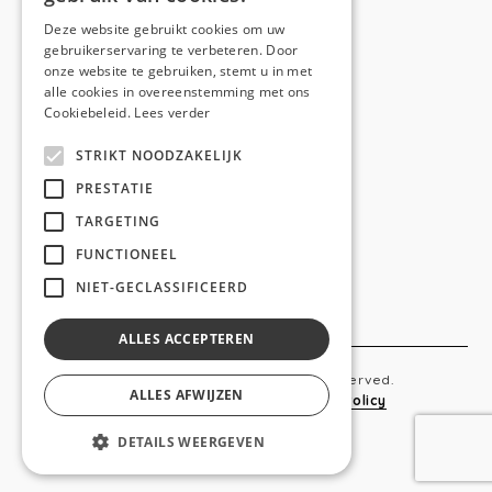
E-mail:
hello@anso.be
Deze website gebruikt cookies om uw
gebruikerservaring te verbeteren. Door
NAVIGATION
onze website te gebruiken, stemt u in met
alle cookies in overeenstemming met ons
Home
Cookiebeleid.
Lees verder
Wie is ANSO
STRIKT NOODZAKELIJK
Diensten
PRESTATIE
TARGETING
Realisaties
FUNCTIONEEL
Social
NIET-GECLASSIFICEERD
Contact
ALLES ACCEPTEREN
Copyright © 2019 Anso. All rights reserved.
ALLES AFWIJZEN
Sitemap
-
Privacy Policy
-
Cookie Policy
DETAILS WEERGEVEN
webdesigned by
conversal