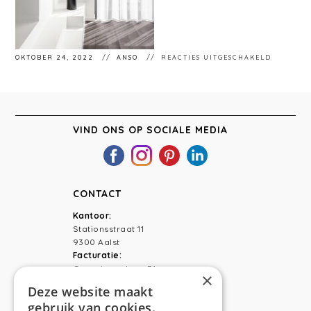
VOOR
OKTOBER 24, 2022
ANSO
REACTIES UITGESCHAKELD
ANSO
INTERIE
VLIERZE
VIND ONS OP SOCIALE MEDIA
CONTACT
Kantoor:
Stationsstraat 11
9300 Aalst
Facturatie:
Capucienenlaan 31
×
9300 Aalst
Deze website maakt
gebruik van cookies.
Telefoon:
0473 44 56 94