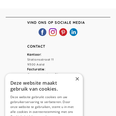
INTERIEU
AALST
VIND ONS OP SOCIALE MEDIA
CONTACT
Kantoor:
Stationsstraat 11
9300 Aalst
Facturatie:
Capucienenlaan 31
×
9300 Aalst
Deze website maakt
gebruik van cookies.
Telefoon:
0473 44 56 94
E-mail:
hello@anso.be
Deze website gebruikt cookies om uw
gebruikerservaring te verbeteren. Door
NAVIGATION
onze website te gebruiken, stemt u in met
alle cookies in overeenstemming met ons
Home