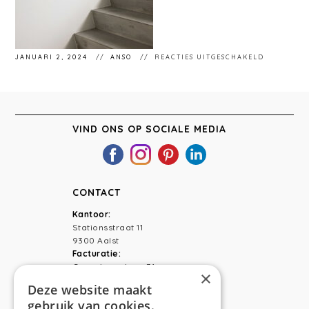
VOOR
JANUARI 2, 2024
ANSO
REACTIES UITGESCHAKELD
ANSO
INTERIEU
AALST
VIND ONS OP SOCIALE MEDIA
CONTACT
Kantoor:
Stationsstraat 11
9300 Aalst
Facturatie:
Capucienenlaan 31
×
9300 Aalst
Deze website maakt
gebruik van cookies.
Telefoon:
0473 44 56 94