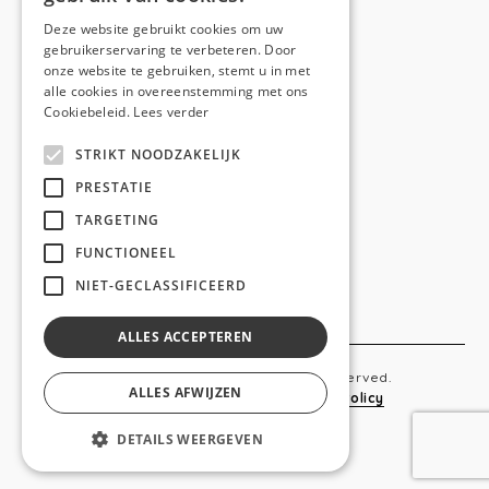
E-mail:
hello@anso.be
Deze website gebruikt cookies om uw
gebruikerservaring te verbeteren. Door
NAVIGATION
onze website te gebruiken, stemt u in met
alle cookies in overeenstemming met ons
Home
Cookiebeleid.
Lees verder
Wie is ANSO
STRIKT NOODZAKELIJK
Diensten
PRESTATIE
TARGETING
Realisaties
FUNCTIONEEL
Social
NIET-GECLASSIFICEERD
Contact
ALLES ACCEPTEREN
Copyright © 2019 Anso. All rights reserved.
ALLES AFWIJZEN
Sitemap
-
Privacy Policy
-
Cookie Policy
DETAILS WEERGEVEN
webdesigned by
conversal