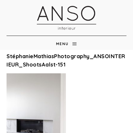
MENU
StéphanieMathiasPhotography_ANSOINTER
IEUR_ShootsAalst-151