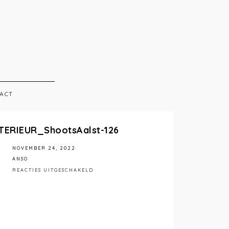
ACT
TERIEUR_ShootsAalst-126
NOVEMBER 24, 2022
ANSO
VOOR
REACTIES UITGESCHAKELD
STÉPHANIEMATHIASPHOTOGRAPHY_ANSOINT
126