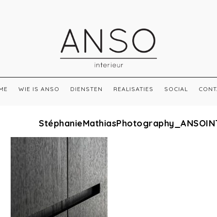
ME
WIE IS ANSO
DIENSTEN
REALISATIES
SOCIAL
CONT
StéphanieMathiasPhotography_ANSOIN