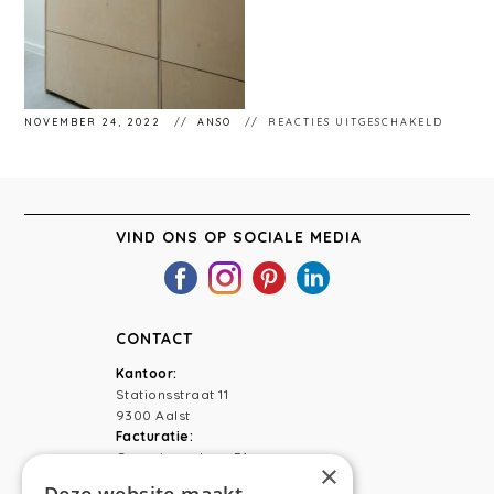
VOOR
NOVEMBER 24, 2022
ANSO
REACTIES UITGESCHAKELD
STÉPH
137
VIND ONS OP SOCIALE MEDIA
CONTACT
Kantoor:
Stationsstraat 11
9300 Aalst
Facturatie:
Capucienenlaan 31
×
9300 Aalst