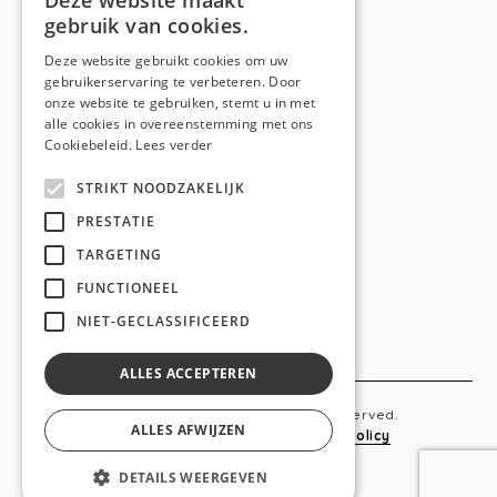
Deze website maakt
gebruik van cookies.
Telefoon:
0473 44 56 94
E-mail:
hello@anso.be
Deze website gebruikt cookies om uw
gebruikerservaring te verbeteren. Door
NAVIGATION
onze website te gebruiken, stemt u in met
alle cookies in overeenstemming met ons
Home
Cookiebeleid.
Lees verder
Wie is ANSO
STRIKT NOODZAKELIJK
Diensten
PRESTATIE
TARGETING
Realisaties
FUNCTIONEEL
Social
NIET-GECLASSIFICEERD
Contact
ALLES ACCEPTEREN
Copyright © 2019 Anso. All rights reserved.
ALLES AFWIJZEN
Sitemap
-
Privacy Policy
-
Cookie Policy
DETAILS WEERGEVEN
webdesigned by
conversal