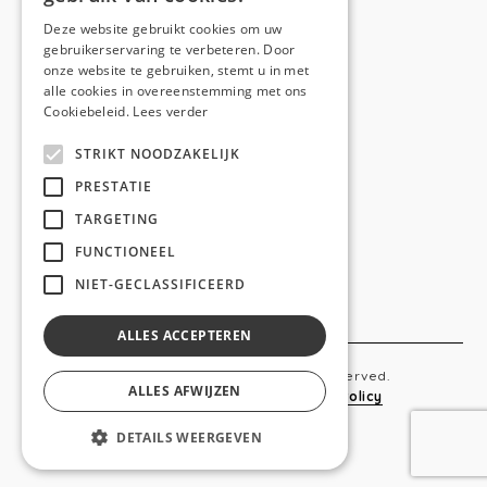
E-mail:
hello@anso.be
Deze website gebruikt cookies om uw
gebruikerservaring te verbeteren. Door
NAVIGATION
onze website te gebruiken, stemt u in met
alle cookies in overeenstemming met ons
Home
Cookiebeleid.
Lees verder
Wie is ANSO
STRIKT NOODZAKELIJK
Diensten
PRESTATIE
TARGETING
Realisaties
FUNCTIONEEL
Social
NIET-GECLASSIFICEERD
Contact
ALLES ACCEPTEREN
Copyright © 2019 Anso. All rights reserved.
ALLES AFWIJZEN
Sitemap
-
Privacy Policy
-
Cookie Policy
DETAILS WEERGEVEN
webdesigned by
conversal