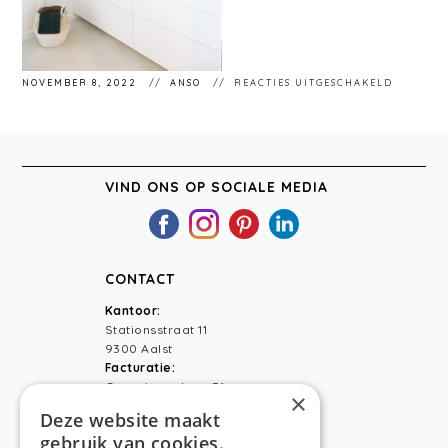
VOOR
NOVEMBER 8, 2022
ANSO
REACTIES UITGESCHAKELD
LR
–
FIN
–
BADKAM
–
03
VIND ONS OP SOCIALE MEDIA
CONTACT
Kantoor:
Stationsstraat 11
9300 Aalst
Facturatie:
Capucienenlaan 31
×
9300 Aalst
Deze website maakt
gebruik van cookies.
Telefoon:
0473 44 56 94