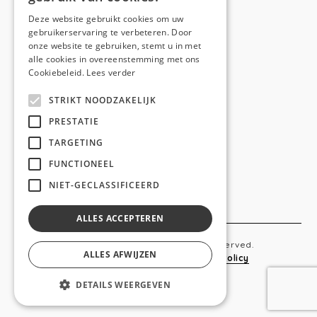
E-mail:
hello@anso.be
Deze website gebruikt cookies om uw
gebruikerservaring te verbeteren. Door
NAVIGATION
onze website te gebruiken, stemt u in met
alle cookies in overeenstemming met ons
Home
Cookiebeleid.
Lees verder
Wie is ANSO
STRIKT NOODZAKELIJK
Diensten
PRESTATIE
TARGETING
Realisaties
FUNCTIONEEL
Social
NIET-GECLASSIFICEERD
Contact
ALLES ACCEPTEREN
Copyright © 2019 Anso. All rights reserved.
ALLES AFWIJZEN
Sitemap
-
Privacy Policy
-
Cookie Policy
DETAILS WEERGEVEN
webdesigned by
conversal