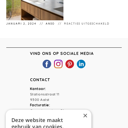
VOOR
JANUARI 2, 2024
ANSO
REACTIES UITGESCHAKELD
ANSO
INTERIEU
AALST
VIND ONS OP SOCIALE MEDIA
CONTACT
Kantoor:
Stationsstraat 11
9300 Aalst
Facturatie:
Capucienenlaan 31
×
9300 Aalst
Deze website maakt
gebruik van cookies.
Telefoon:
0473 44 56 94