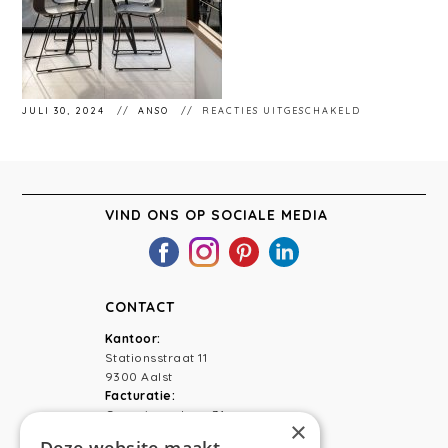
VOOR
JULI 30, 2024
ANSO
REACTIES UITGESCHAKELD
STÉPHANIEMA
99
VIND ONS OP SOCIALE MEDIA
CONTACT
Kantoor:
Stationsstraat 11
9300 Aalst
Facturatie:
Capucienenlaan 31
×
9300 Aalst