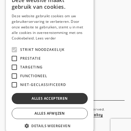
Deze website maakt
gebruik van cookies.
Telefoon:
0473 44 56 94
E-mail:
hello@anso.be
Deze website gebruikt cookies om uw
gebruikerservaring te verbeteren. Door
NAVIGATION
onze website te gebruiken, stemt u in met
alle cookies in overeenstemming met ons
Home
Cookiebeleid.
Lees verder
Wie is ANSO
STRIKT NOODZAKELIJK
Diensten
PRESTATIE
TARGETING
Realisaties
FUNCTIONEEL
Social
NIET-GECLASSIFICEERD
Contact
ALLES ACCEPTEREN
Copyright © 2019 Anso. All rights reserved.
ALLES AFWIJZEN
Sitemap
-
Privacy Policy
-
Cookie Policy
DETAILS WEERGEVEN
webdesigned by
conversal