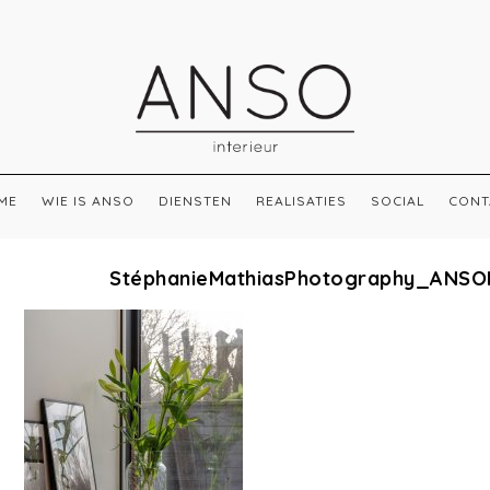
ME
WIE IS ANSO
DIENSTEN
REALISATIES
SOCIAL
CONT
StéphanieMathiasPhotography_ANSO