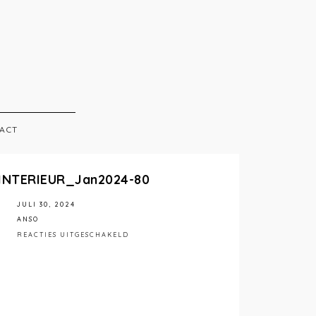
ACT
INTERIEUR_Jan2024-80
JULI 30, 2024
ANSO
VOOR
REACTIES UITGESCHAKELD
STÉPHANIEMATHIASPHOTOGRAPHY_ANSOINT
80