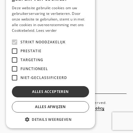
E-mail:
hello@anso.be
Deze website gebruikt cookies om uw
gebruikerservaring te verbeteren. Door
NAVIGATION
onze website te gebruiken, stemt u in met
alle cookies in overeenstemming met ons
Home
Cookiebeleid.
Lees verder
Wie is ANSO
STRIKT NOODZAKELIJK
Diensten
PRESTATIE
TARGETING
Realisaties
FUNCTIONEEL
Social
NIET-GECLASSIFICEERD
Contact
ALLES ACCEPTEREN
Copyright © 2019 Anso. All rights reserved.
ALLES AFWIJZEN
Sitemap
-
Privacy Policy
-
Cookie Policy
DETAILS WEERGEVEN
webdesigned by
conversal