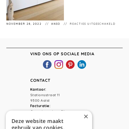
VOOR
NOVEMBER 28, 2022
ANSO
REACTIES UITGESCHAKELD
LRWOO
VIND ONS OP SOCIALE MEDIA
CONTACT
Kantoor:
Stationsstraat 11
9300 Aalst
Facturatie:
Capucienenlaan 31
×
9300 Aalst
Deze website maakt
gebruik van cookies.
Telefoon:
0473 44 56 94