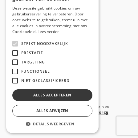
E-mail:
hello@anso.be
Deze website gebruikt cookies om uw
gebruikerservaring te verbeteren. Door
NAVIGATION
onze website te gebruiken, stemt u in met
alle cookies in overeenstemming met ons
Home
Cookiebeleid.
Lees verder
Wie is ANSO
STRIKT NOODZAKELIJK
Diensten
PRESTATIE
TARGETING
Realisaties
FUNCTIONEEL
Social
NIET-GECLASSIFICEERD
Contact
ALLES ACCEPTEREN
Copyright © 2019 Anso. All rights reserved.
ALLES AFWIJZEN
Sitemap
-
Privacy Policy
-
Cookie Policy
DETAILS WEERGEVEN
webdesigned by
conversal