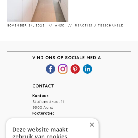
VOOR
NOVEMBER 24, 2022
ANSO
REACTIES UITGESCHAKELD
0R8A57
VIND ONS OP SOCIALE MEDIA
CONTACT
Kantoor:
Stationsstraat 11
9300 Aalst
Facturatie:
Capucienenlaan 31
×
9300 Aalst
Deze website maakt
gebruik van cookies.
Telefoon:
0473 44 56 94