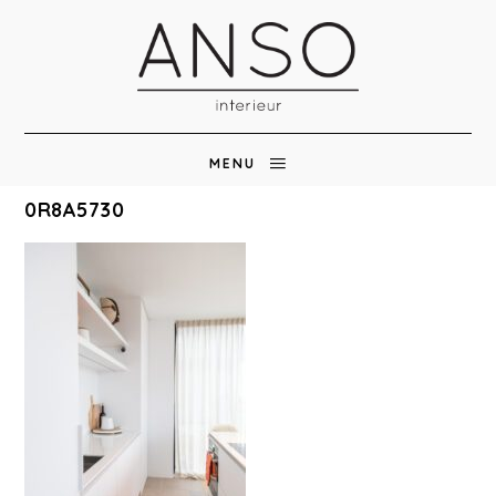
MENU
0R8A5730