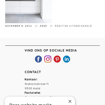
VOOR
NOVEMBER 8, 2022
ANSO
REACTIES UITGESCHAKELD
STUDIOF
BEWERK
VIND ONS OP SOCIALE MEDIA
CONTACT
Kantoor:
Stationsstraat 11
9300 Aalst
Facturatie:
Capucienenlaan 31
×
9300 Aalst