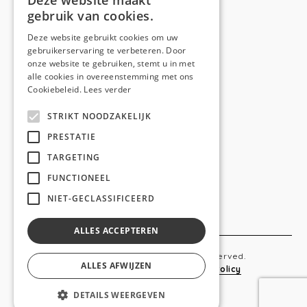
Deze website maakt
gebruik van cookies.
Telefoon:
0473 44 56 94
E-mail:
hello@anso.be
Deze website gebruikt cookies om uw
gebruikerservaring te verbeteren. Door
NAVIGATION
onze website te gebruiken, stemt u in met
alle cookies in overeenstemming met ons
Home
Cookiebeleid.
Lees verder
Wie is ANSO
STRIKT NOODZAKELIJK
Diensten
PRESTATIE
TARGETING
Realisaties
FUNCTIONEEL
Social
NIET-GECLASSIFICEERD
Contact
ALLES ACCEPTEREN
Copyright © 2019 Anso. All rights reserved.
ALLES AFWIJZEN
Sitemap
-
Privacy Policy
-
Cookie Policy
DETAILS WEERGEVEN
webdesigned by
conversal