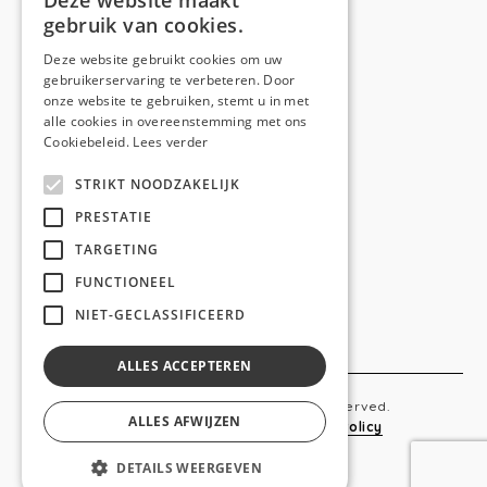
Deze website maakt
gebruik van cookies.
Telefoon:
0473 44 56 94
E-mail:
hello@anso.be
Deze website gebruikt cookies om uw
gebruikerservaring te verbeteren. Door
NAVIGATION
onze website te gebruiken, stemt u in met
alle cookies in overeenstemming met ons
Home
Cookiebeleid.
Lees verder
Wie is ANSO
STRIKT NOODZAKELIJK
Diensten
PRESTATIE
TARGETING
Realisaties
FUNCTIONEEL
Social
NIET-GECLASSIFICEERD
Contact
ALLES ACCEPTEREN
Copyright © 2019 Anso. All rights reserved.
ALLES AFWIJZEN
Sitemap
-
Privacy Policy
-
Cookie Policy
DETAILS WEERGEVEN
webdesigned by
conversal