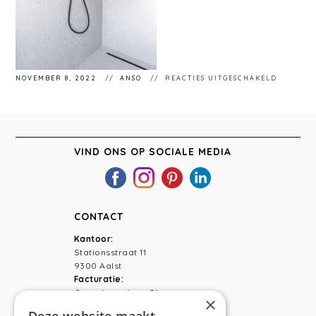
VOOR
NOVEMBER 8, 2022
ANSO
REACTIES UITGESCHAKELD
STÉPHA
63
VIND ONS OP SOCIALE MEDIA
CONTACT
Kantoor:
Stationsstraat 11
9300 Aalst
Facturatie:
Capucienenlaan 31
×
9300 Aalst