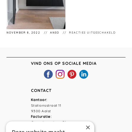
VOOR
NOVEMBER 8, 2022
ANSO
REACTIES UITGESCHAKELD
STÉPHA
136
VIND ONS OP SOCIALE MEDIA
CONTACT
Kantoor:
Stationsstraat 11
9300 Aalst
Facturatie:
Capucienenlaan 31
×
9300 Aalst