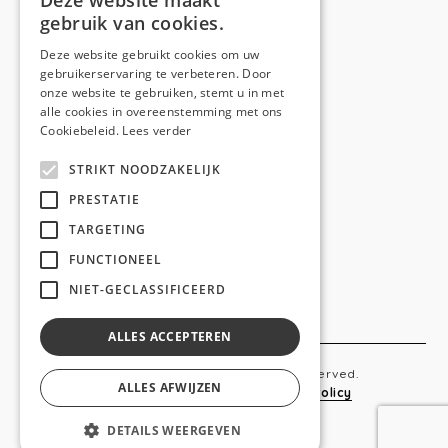
Deze website maakt
gebruik van cookies.
Telefoon:
0473 44 56 94
E-mail:
hello@anso.be
Deze website gebruikt cookies om uw
gebruikerservaring te verbeteren. Door
NAVIGATION
onze website te gebruiken, stemt u in met
alle cookies in overeenstemming met ons
Home
Cookiebeleid.
Lees verder
Wie is ANSO
STRIKT NOODZAKELIJK
Diensten
PRESTATIE
TARGETING
Realisaties
FUNCTIONEEL
Social
NIET-GECLASSIFICEERD
Contact
ALLES ACCEPTEREN
Copyright © 2019 Anso. All rights reserved.
ALLES AFWIJZEN
Sitemap
-
Privacy Policy
-
Cookie Policy
DETAILS WEERGEVEN
webdesigned by
conversal