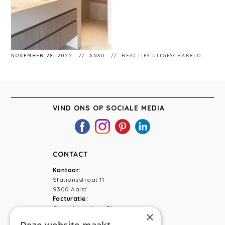
VOOR
NOVEMBER 28, 2022
ANSO
REACTIES UITGESCHAKELD
STÉPH
7-
BEWER
VIND ONS OP SOCIALE MEDIA
CONTACT
Kantoor:
Stationsstraat 11
9300 Aalst
Facturatie:
Capucienenlaan 31
×
9300 Aalst