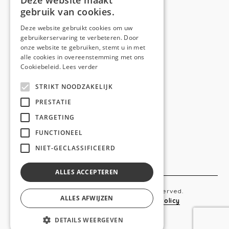
Deze website maakt
gebruik van cookies.
Telefoon:
0473 44 56 94
E-mail:
hello@anso.be
Deze website gebruikt cookies om uw
gebruikerservaring te verbeteren. Door
NAVIGATION
onze website te gebruiken, stemt u in met
alle cookies in overeenstemming met ons
Home
Cookiebeleid.
Lees verder
Wie is ANSO
STRIKT NOODZAKELIJK
Diensten
PRESTATIE
TARGETING
Realisaties
FUNCTIONEEL
Social
NIET-GECLASSIFICEERD
Contact
ALLES ACCEPTEREN
Copyright © 2019 Anso. All rights reserved.
ALLES AFWIJZEN
Sitemap
-
Privacy Policy
-
Cookie Policy
DETAILS WEERGEVEN
webdesigned by
conversal