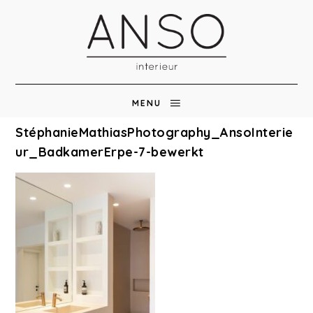
MENU
StéphanieMathiasPhotography_AnsoInterie
ur_BadkamerErpe-7-bewerkt