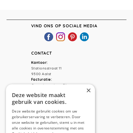
INTERIEU
AALST
VIND ONS OP SOCIALE MEDIA
CONTACT
Kantoor:
Stationsstraat 11
9300 Aalst
Facturatie:
Capucienenlaan 31
×
9300 Aalst
Deze website maakt
gebruik van cookies.
Telefoon:
0473 44 56 94
E-mail:
hello@anso.be
Deze website gebruikt cookies om uw
gebruikerservaring te verbeteren. Door
NAVIGATION
onze website te gebruiken, stemt u in met
alle cookies in overeenstemming met ons
Home