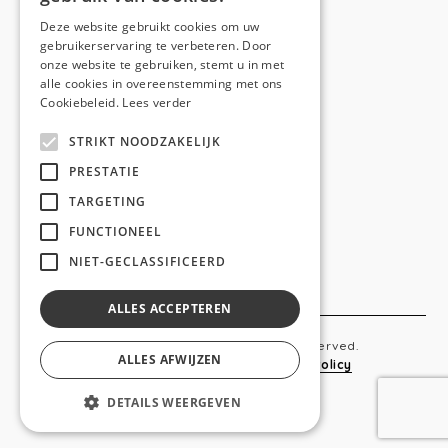
E-mail:
hello@anso.be
Deze website gebruikt cookies om uw
gebruikerservaring te verbeteren. Door
NAVIGATION
onze website te gebruiken, stemt u in met
alle cookies in overeenstemming met ons
Home
Cookiebeleid.
Lees verder
Wie is ANSO
STRIKT NOODZAKELIJK
Diensten
PRESTATIE
TARGETING
Realisaties
FUNCTIONEEL
Social
NIET-GECLASSIFICEERD
Contact
ALLES ACCEPTEREN
Copyright © 2019 Anso. All rights reserved.
ALLES AFWIJZEN
Sitemap
-
Privacy Policy
-
Cookie Policy
DETAILS WEERGEVEN
webdesigned by
conversal