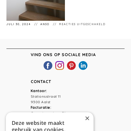
VOOR
JULI 30, 2024
ANSO
REACTIES UITGESCHAKELD
ANSO
INTERIEUR.
VIND ONS OP SOCIALE MEDIA
CONTACT
Kantoor:
Stationsstraat 11
9300 Aalst
Facturatie:
Capucienenlaan 31
×
9300 Aalst
Deze website maakt
gebruik van cookies.
Telefoon:
0473 44 56 94