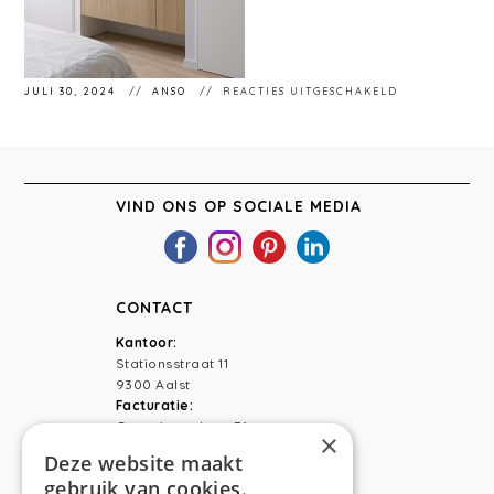
VOOR
JULI 30, 2024
ANSO
REACTIES UITGESCHAKELD
ANSO
INTERIEUR.
VIND ONS OP SOCIALE MEDIA
CONTACT
Kantoor:
Stationsstraat 11
9300 Aalst
Facturatie:
Capucienenlaan 31
×
9300 Aalst
Deze website maakt
gebruik van cookies.
Telefoon:
0473 44 56 94