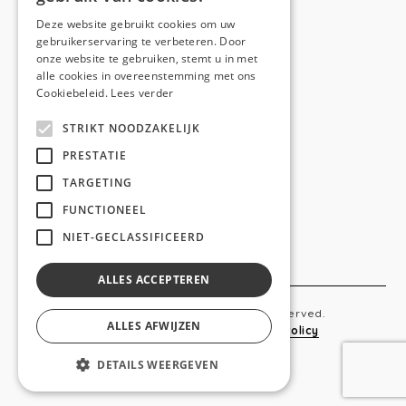
E-mail:
hello@anso.be
Deze website gebruikt cookies om uw
gebruikerservaring te verbeteren. Door
NAVIGATION
onze website te gebruiken, stemt u in met
alle cookies in overeenstemming met ons
Home
Cookiebeleid.
Lees verder
Wie is ANSO
STRIKT NOODZAKELIJK
Diensten
PRESTATIE
TARGETING
Realisaties
FUNCTIONEEL
Social
NIET-GECLASSIFICEERD
Contact
ALLES ACCEPTEREN
Copyright © 2019 Anso. All rights reserved.
ALLES AFWIJZEN
Sitemap
-
Privacy Policy
-
Cookie Policy
DETAILS WEERGEVEN
webdesigned by
conversal