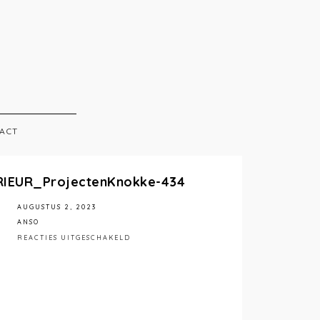
ACT
RIEUR_ProjectenKnokke-434
AUGUSTUS 2, 2023
ANSO
VOOR
REACTIES UITGESCHAKELD
STÉPHANIEMATHIASPHOTOGRAPHY_ANSOIN
434