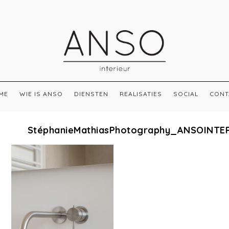
ME
WIE IS ANSO
DIENSTEN
REALISATIES
SOCIAL
CONT
StéphanieMathiasPhotography_ANSOINTE