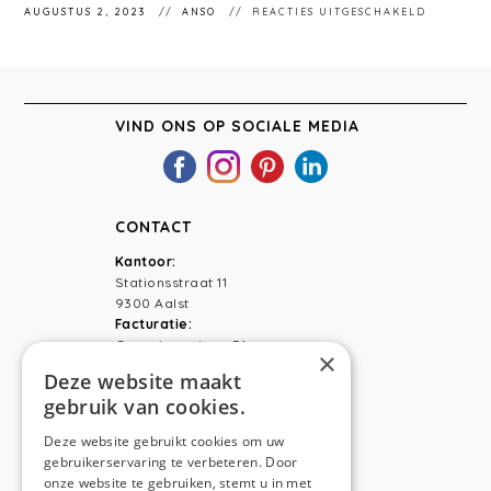
VOOR
AUGUSTUS 2, 2023
ANSO
REACTIES UITGESCHAKELD
STÉPHAN
401
VIND ONS OP SOCIALE MEDIA
CONTACT
Kantoor:
Stationsstraat 11
9300 Aalst
Facturatie:
Capucienenlaan 31
×
9300 Aalst
Deze website maakt
gebruik van cookies.
Telefoon:
0473 44 56 94
E-mail:
hello@anso.be
Deze website gebruikt cookies om uw
gebruikerservaring te verbeteren. Door
NAVIGATION
onze website te gebruiken, stemt u in met