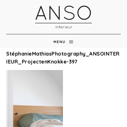
MENU
StéphanieMathiasPhotography_ANSOINTER
IEUR_ProjectenKnokke-397