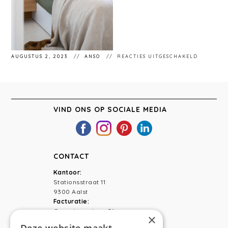
VOOR
AUGUSTUS 2, 2023
ANSO
REACTIES UITGESCHAKELD
STÉPHAN
397
VIND ONS OP SOCIALE MEDIA
CONTACT
Kantoor:
Stationsstraat 11
9300 Aalst
Facturatie:
Capucienenlaan 31
×
9300 Aalst