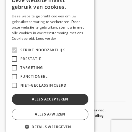
Deze website maakt
gebruik van cookies.
Telefoon:
0473 44 56 94
E-mail:
hello@anso.be
Deze website gebruikt cookies om uw
gebruikerservaring te verbeteren. Door
NAVIGATION
onze website te gebruiken, stemt u in met
alle cookies in overeenstemming met ons
Home
Cookiebeleid.
Lees verder
Wie is ANSO
STRIKT NOODZAKELIJK
Diensten
PRESTATIE
TARGETING
Realisaties
FUNCTIONEEL
Social
NIET-GECLASSIFICEERD
Contact
ALLES ACCEPTEREN
Copyright © 2019 Anso. All rights reserved.
ALLES AFWIJZEN
Sitemap
-
Privacy Policy
-
Cookie Policy
DETAILS WEERGEVEN
webdesigned by
conversal