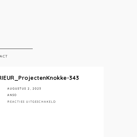
ACT
RIEUR_ProjectenKnokke-343
AUGUSTUS 2, 2023
ANSO
VOOR
REACTIES UITGESCHAKELD
STÉPHANIEMATHIASPHOTOGRAPHY_ANSOIN
343