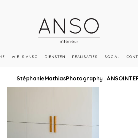
ME
WIE IS ANSO
DIENSTEN
REALISATIES
SOCIAL
CONT
StéphanieMathiasPhotography_ANSOINTE