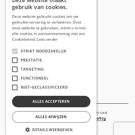
Deze website maakt
gebruik van cookies.
Telefoon:
0473 44 56 94
E-mail:
hello@anso.be
Deze website gebruikt cookies om uw
gebruikerservaring te verbeteren. Door
NAVIGATION
onze website te gebruiken, stemt u in met
alle cookies in overeenstemming met ons
Home
Cookiebeleid.
Lees verder
Wie is ANSO
STRIKT NOODZAKELIJK
Diensten
PRESTATIE
TARGETING
Realisaties
FUNCTIONEEL
Social
NIET-GECLASSIFICEERD
Contact
ALLES ACCEPTEREN
Copyright © 2019 Anso. All rights reserved.
ALLES AFWIJZEN
Sitemap
-
Privacy Policy
-
Cookie Policy
DETAILS WEERGEVEN
webdesigned by
conversal