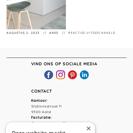
VOOR
AUGUSTUS 2, 2023
ANSO
REACTIES UITGESCHAKELD
STÉPHAN
331
VIND ONS OP SOCIALE MEDIA
CONTACT
Kantoor:
Stationsstraat 11
9300 Aalst
Facturatie:
Capucienenlaan 31
×
9300 Aalst