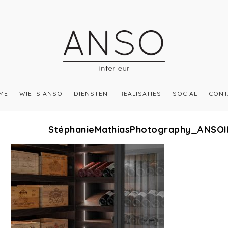
ME
WIE IS ANSO
DIENSTEN
REALISATIES
SOCIAL
CONT
StéphanieMathiasPhotography_ANSO