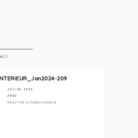
ACT
INTERIEUR_Jan2024-209
JULI 30, 2024
ANSO
VOOR
REACTIES UITGESCHAKELD
STÉPHANIEMATHIASPHOTOGRAPHY_ANSOINT
209