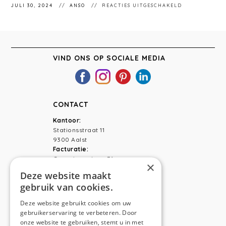
VOOR
JULI 30, 2024
ANSO
REACTIES UITGESCHAKELD
STÉPHANIEMA
206
VIND ONS OP SOCIALE MEDIA
CONTACT
Kantoor:
Stationsstraat 11
9300 Aalst
Facturatie:
Capucienenlaan 31
×
9300 Aalst
Deze website maakt
gebruik van cookies.
Telefoon:
0473 44 56 94
E-mail:
hello@anso.be
Deze website gebruikt cookies om uw
gebruikerservaring te verbeteren. Door
NAVIGATION
onze website te gebruiken, stemt u in met