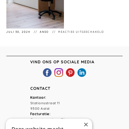
VOOR
JULI 30, 2024
ANSO
REACTIES UITGESCHAKELD
STÉPHANIEMA
199
VIND ONS OP SOCIALE MEDIA
CONTACT
Kantoor:
Stationsstraat 11
9300 Aalst
Facturatie:
Capucienenlaan 31
×
9300 Aalst