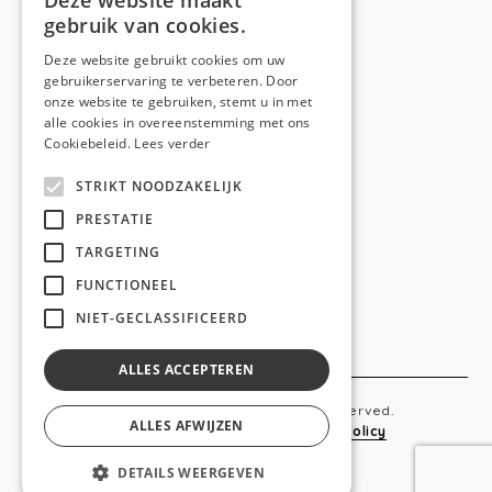
Deze website maakt
gebruik van cookies.
Telefoon:
0473 44 56 94
E-mail:
hello@anso.be
Deze website gebruikt cookies om uw
gebruikerservaring te verbeteren. Door
NAVIGATION
onze website te gebruiken, stemt u in met
alle cookies in overeenstemming met ons
Home
Cookiebeleid.
Lees verder
Wie is ANSO
STRIKT NOODZAKELIJK
Diensten
PRESTATIE
TARGETING
Realisaties
FUNCTIONEEL
Social
NIET-GECLASSIFICEERD
Contact
ALLES ACCEPTEREN
Copyright © 2019 Anso. All rights reserved.
ALLES AFWIJZEN
Sitemap
-
Privacy Policy
-
Cookie Policy
DETAILS WEERGEVEN
webdesigned by
conversal