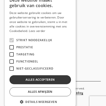
Deze website maakt
gebruik van cookies.
Telefoon:
0473 44 56 94
E-mail:
hello@anso.be
Deze website gebruikt cookies om uw
gebruikerservaring te verbeteren. Door
NAVIGATION
onze website te gebruiken, stemt u in met
alle cookies in overeenstemming met ons
Home
Cookiebeleid.
Lees verder
Wie is ANSO
STRIKT NOODZAKELIJK
Diensten
PRESTATIE
TARGETING
Realisaties
FUNCTIONEEL
Social
NIET-GECLASSIFICEERD
Contact
ALLES ACCEPTEREN
Copyright © 2019 Anso. All rights reserved.
ALLES AFWIJZEN
Sitemap
-
Privacy Policy
-
Cookie Policy
DETAILS WEERGEVEN
webdesigned by
conversal