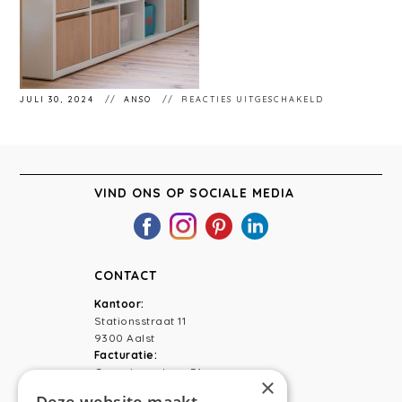
VOOR
JULI 30, 2024
ANSO
REACTIES UITGESCHAKELD
STÉPHANIEMA
193
VIND ONS OP SOCIALE MEDIA
CONTACT
Kantoor:
Stationsstraat 11
9300 Aalst
Facturatie:
Capucienenlaan 31
×
9300 Aalst