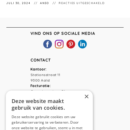
VOOR
JULI 30, 2024
ANSO
REACTIES UITGESCHAKELD
STÉPHANIEMA
190
VIND ONS OP SOCIALE MEDIA
CONTACT
Kantoor:
Stationsstraat 11
9300 Aalst
Facturatie:
Capucienenlaan 31
×
9300 Aalst
Deze website maakt
gebruik van cookies.
Telefoon:
0473 44 56 94
E-mail:
hello@anso.be
Deze website gebruikt cookies om uw
gebruikerservaring te verbeteren. Door
NAVIGATION
onze website te gebruiken, stemt u in met