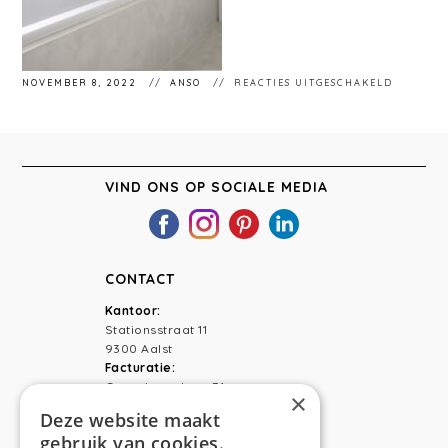
VOOR
NOVEMBER 8, 2022
ANSO
REACTIES UITGESCHAKELD
LOCHRIS
VIND ONS OP SOCIALE MEDIA
CONTACT
Kantoor:
Stationsstraat 11
9300 Aalst
Facturatie:
Capucienenlaan 31
×
9300 Aalst
Deze website maakt
gebruik van cookies.
Telefoon:
0473 44 56 94