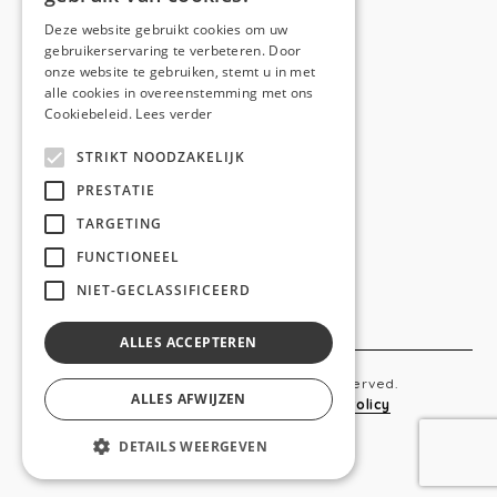
E-mail:
hello@anso.be
Deze website gebruikt cookies om uw
gebruikerservaring te verbeteren. Door
NAVIGATION
onze website te gebruiken, stemt u in met
alle cookies in overeenstemming met ons
Home
Cookiebeleid.
Lees verder
Wie is ANSO
STRIKT NOODZAKELIJK
Diensten
PRESTATIE
TARGETING
Realisaties
FUNCTIONEEL
Social
NIET-GECLASSIFICEERD
Contact
ALLES ACCEPTEREN
Copyright © 2019 Anso. All rights reserved.
ALLES AFWIJZEN
Sitemap
-
Privacy Policy
-
Cookie Policy
DETAILS WEERGEVEN
webdesigned by
conversal