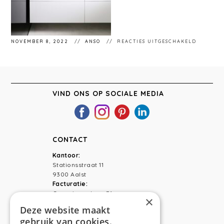
VOOR
NOVEMBER 8, 2022
ANSO
REACTIES UITGESCHAKELD
LOCHRIS
VIND ONS OP SOCIALE MEDIA
CONTACT
Kantoor:
Stationsstraat 11
9300 Aalst
Facturatie:
Capucienenlaan 31
×
9300 Aalst
Deze website maakt
gebruik van cookies.
Telefoon:
0473 44 56 94