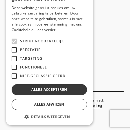
E-mail:
hello@anso.be
Deze website gebruikt cookies om uw
gebruikerservaring te verbeteren. Door
NAVIGATION
onze website te gebruiken, stemt u in met
alle cookies in overeenstemming met ons
Home
Cookiebeleid.
Lees verder
Wie is ANSO
STRIKT NOODZAKELIJK
Diensten
PRESTATIE
TARGETING
Realisaties
FUNCTIONEEL
Social
NIET-GECLASSIFICEERD
Contact
ALLES ACCEPTEREN
Copyright © 2019 Anso. All rights reserved.
ALLES AFWIJZEN
Sitemap
-
Privacy Policy
-
Cookie Policy
DETAILS WEERGEVEN
webdesigned by
conversal